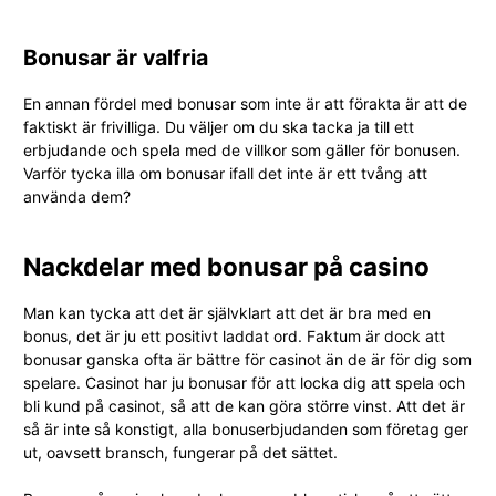
Bonusar är valfria
En annan fördel med bonusar som inte är att förakta är att de
faktiskt är frivilliga. Du väljer om du ska tacka ja till ett
erbjudande och spela med de villkor som gäller för bonusen.
Varför tycka illa om bonusar ifall det inte är ett tvång att
använda dem?
Nackdelar med bonusar på casino
Man kan tycka att det är självklart att det är bra med en
bonus, det är ju ett positivt laddat ord. Faktum är dock att
bonusar ganska ofta är bättre för casinot än de är för dig som
spelare. Casinot har ju bonusar för att locka dig att spela och
bli kund på casinot, så att de kan göra större vinst. Att det är
så är inte så konstigt, alla bonuserbjudanden som företag ger
ut, oavsett bransch, fungerar på det sättet.