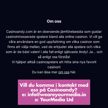
Om oss
Casinoandy.com är en oberoende jämförelsesida som guidar
casinointresserade spelare bland alla online casinon. Vi vill ge
våra användare en god uppfattning om vilka casinon som
finns att välja mellan, vad de erbjuder alla spelare och vilka
som är de bäst valen! I alla fall enligt självaste Andy! Ja… och
så enligt oss förstås!
Vi hjälper alltså casinospelare att hitta sina nya favorit
casinon!
Du kan läsa mer
om oss
här.