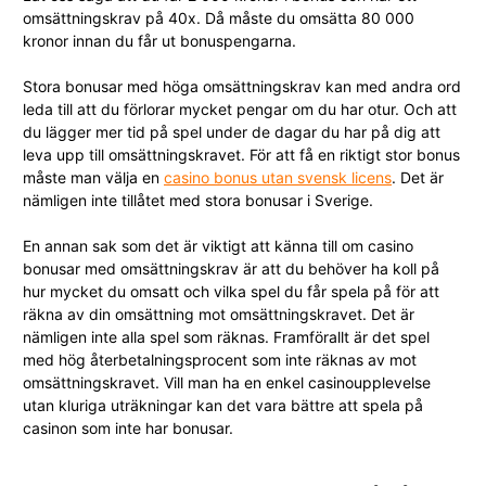
omsättningskrav på 40x. Då måste du omsätta 80 000
kronor innan du får ut bonuspengarna.
Stora bonusar med höga omsättningskrav kan med andra ord
leda till att du förlorar mycket pengar om du har otur. Och att
du lägger mer tid på spel under de dagar du har på dig att
leva upp till omsättningskravet. För att få en riktigt stor bonus
måste man välja en
casino bonus utan svensk licens
. Det är
nämligen inte tillåtet med stora bonusar i Sverige.
En annan sak som det är viktigt att känna till om casino
bonusar med omsättningskrav är att du behöver ha koll på
hur mycket du omsatt och vilka spel du får spela på för att
räkna av din omsättning mot omsättningskravet. Det är
nämligen inte alla spel som räknas. Framförallt är det spel
med hög återbetalningsprocent som inte räknas av mot
omsättningskravet. Vill man ha en enkel casinoupplevelse
utan kluriga uträkningar kan det vara bättre att spela på
casinon som inte har bonusar.