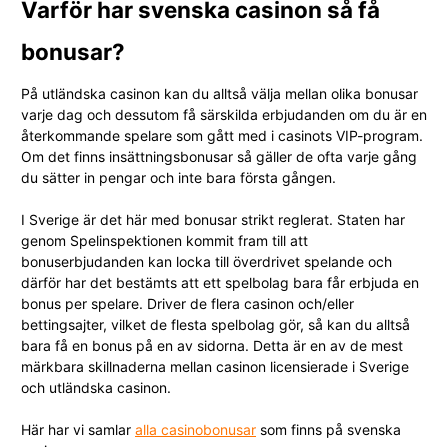
Varför har svenska casinon så få
bonusar?
På utländska casinon kan du alltså välja mellan olika bonusar
varje dag och dessutom få särskilda erbjudanden om du är en
återkommande spelare som gått med i casinots VIP-program.
Om det finns insättningsbonusar så gäller de ofta varje gång
du sätter in pengar och inte bara första gången.
I Sverige är det här med bonusar strikt reglerat. Staten har
genom Spelinspektionen kommit fram till att
bonuserbjudanden kan locka till överdrivet spelande och
därför har det bestämts att ett spelbolag bara får erbjuda en
bonus per spelare. Driver de flera casinon och/eller
bettingsajter, vilket de flesta spelbolag gör, så kan du alltså
bara få en bonus på en av sidorna. Detta är en av de mest
märkbara skillnaderna mellan casinon licensierade i Sverige
och utländska casinon.
Här har vi samlar
alla casinobonusar
som finns på svenska