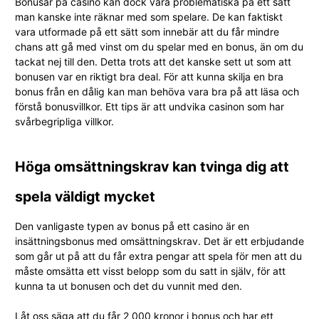
Bonusar på casino kan dock vara problematiska på ett sätt
man kanske inte räknar med som spelare. De kan faktiskt
vara utformade på ett sätt som innebär att du får mindre
chans att gå med vinst om du spelar med en bonus, än om du
tackat nej till den. Detta trots att det kanske sett ut som att
bonusen var en riktigt bra deal. För att kunna skilja en bra
bonus från en dålig kan man behöva vara bra på att läsa och
förstå bonusvillkor. Ett tips är att undvika casinon som har
svårbegripliga villkor.
Höga omsättningskrav kan tvinga dig att
spela väldigt mycket
Den vanligaste typen av bonus på ett casino är en
insättningsbonus med omsättningskrav. Det är ett erbjudande
som går ut på att du får extra pengar att spela för men att du
måste omsätta ett visst belopp som du satt in själv, för att
kunna ta ut bonusen och det du vunnit med den.
Låt oss säga att du får 2 000 kronor i bonus och har ett