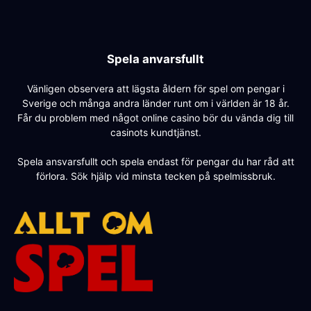
Spela anvarsfullt
Vänligen observera att lägsta åldern för spel om pengar i
Sverige och många andra länder runt om i världen är 18 år.
Får du problem med något online casino bör du vända dig till
casinots kundtjänst.
Spela ansvarsfullt och spela endast för pengar du har råd att
förlora. Sök hjälp vid minsta tecken på spelmissbruk.