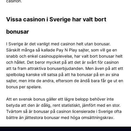
casinon.
Vissa casinon i Sverige har valt bort
bonusar
I Sverige är det vanligt med casinon helt utan bonusar.
Särskilt många så kallade Pay N Play sajter, som vill ge en
snabb och enkel casinoupplevelse, har valt bort bonusar helt
och hållet. Det beror mycket på att det är svårt för casinon
att ta fram attraktiva bonuserbjudanden. Men även på att ett
spelbolag kanske vill satsa på att ha bonusar på en av sina
sajter, men inte de andra, eftersom de ändå bara får ge ut en
bonus per spelare.
Att en svensk bonus gäller ett lägre belopp behöver inte
betyda att den är dålig, rent statistiskt, jämfört med en stor.
Tvärtom så är bonusar på casinon licensierade i Sverige ofta
bättre än jättestora bonusar med höga omsättningskrav.