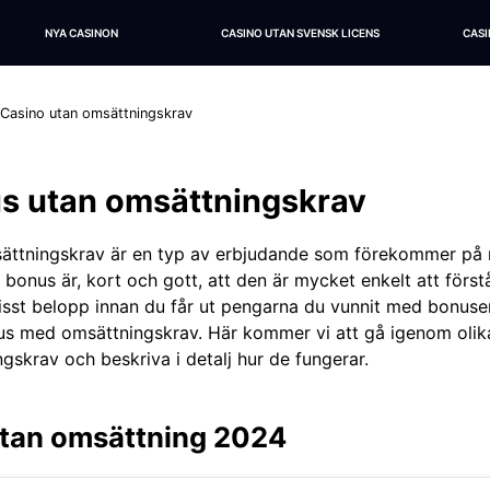
NYA CASINON
CASINO UTAN SVENSK LICENS
CASI
Casino utan omsättningskrav
s utan omsättningskrav
ättningskrav är en typ av erbjudande som förekommer på
onus är, kort och gott, att den är mycket enkelt att förstå
visst belopp innan du får ut pengarna du vunnit med bonuse
s med omsättningskrav. Här kommer vi att gå igenom olika
gskrav och beskriva i detalj hur de fungerar.
utan omsättning 2024