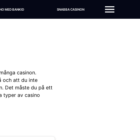
NO MED BANKID
SNABBA CASINON
 många casinon.
 och att du inte
n. Det måste du på ett
 typer av casino