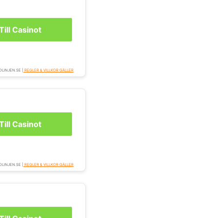
Till Casinot
LINJEN.SE |
REGLER & VILLKOR GÄLLER
Till Casinot
LINJEN.SE |
REGLER & VILLKOR GÄLLER