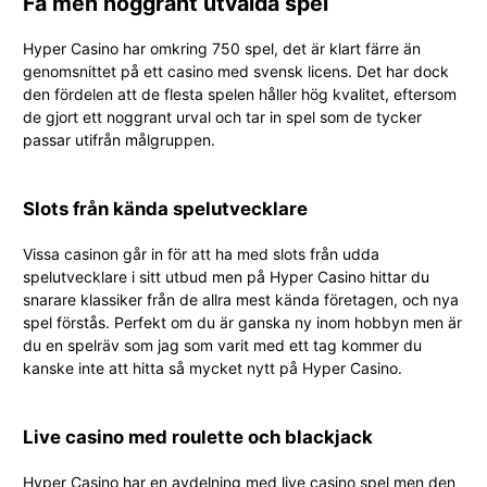
Få men noggrant utvalda spel
Hyper Casino har omkring 750 spel, det är klart färre än
genomsnittet på ett casino med svensk licens. Det har dock
den fördelen att de flesta spelen håller hög kvalitet, eftersom
de gjort ett noggrant urval och tar in spel som de tycker
passar utifrån målgruppen.
Slots från kända spelutvecklare
Vissa casinon går in för att ha med slots från udda
spelutvecklare i sitt utbud men på Hyper Casino hittar du
snarare klassiker från de allra mest kända företagen, och nya
spel förstås. Perfekt om du är ganska ny inom hobbyn men är
du en spelräv som jag som varit med ett tag kommer du
kanske inte att hitta så mycket nytt på Hyper Casino.
Live casino med roulette och blackjack
Hyper Casino har en avdelning med live casino spel men den