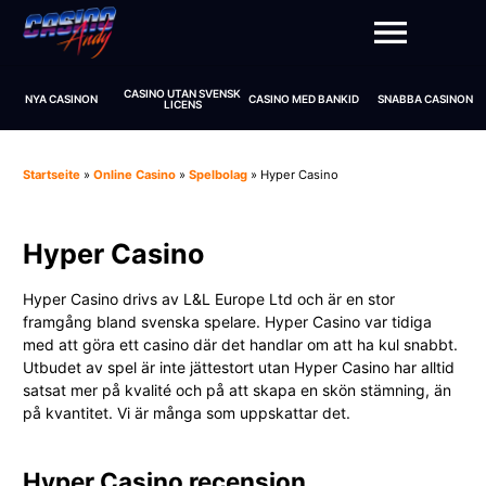
CASINO UTAN SVENSK
NYA CASINON
CASINO MED BANKID
SNABBA CASINON
LICENS
Startseite
»
Online Casino
»
Spelbolag
»
Hyper Casino
Hyper Casino
Hyper Casino drivs av L&L Europe Ltd och är en stor
framgång bland svenska spelare. Hyper Casino var tidiga
med att göra ett casino där det handlar om att ha kul snabbt.
Utbudet av spel är inte jättestort utan Hyper Casino har alltid
satsat mer på kvalité och på att skapa en skön stämning, än
på kvantitet. Vi är många som uppskattar det.
Hyper Casino recension