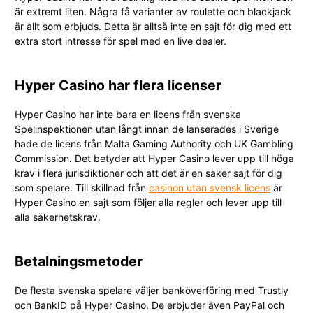
är extremt liten. Några få varianter av roulette och blackjack
är allt som erbjuds. Detta är alltså inte en sajt för dig med ett
extra stort intresse för spel med en live dealer.
Hyper Casino har flera licenser
Hyper Casino har inte bara en licens från svenska
Spelinspektionen utan långt innan de lanserades i Sverige
hade de licens från Malta Gaming Authority och UK Gambling
Commission. Det betyder att Hyper Casino lever upp till höga
krav i flera jurisdiktioner och att det är en säker sajt för dig
som spelare. Till skillnad från
casinon utan svensk licens
är
Hyper Casino en sajt som följer alla regler och lever upp till
alla säkerhetskrav.
Betalningsmetoder
De flesta svenska spelare väljer banköverföring med Trustly
och BankID på Hyper Casino. De erbjuder även PayPal och