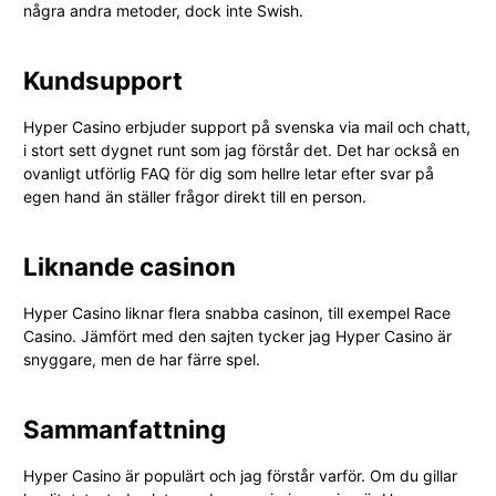
några andra metoder, dock inte Swish.
Kundsupport
Hyper Casino erbjuder support på svenska via mail och chatt,
i stort sett dygnet runt som jag förstår det. Det har också en
ovanligt utförlig FAQ för dig som hellre letar efter svar på
egen hand än ställer frågor direkt till en person.
Liknande casinon
Hyper Casino liknar flera snabba casinon, till exempel Race
Casino. Jämfört med den sajten tycker jag Hyper Casino är
snyggare, men de har färre spel.
Sammanfattning
Hyper Casino är populärt och jag förstår varför. Om du gillar