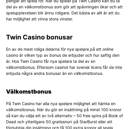
pengar att spela för. När du spelar på Twin Casino kan du ta
del av en välkomstbonus som gör att spänningen ökar och att
spelupplevelsen blir ännu roligare. Det bästa av allt är att du
har möjlighet att vinna stora vinster.
Twin Casino bonusar
En av de mest roliga delarna för nya spelare på ett online
casino är vilken typ av bonus de erbjuder och hur saftig den
är. Hos Twin Casino får nya spelare ta del av en
välkomstbonus. Eftersom casinot har svensk licens får de inte
erbjuda några andra bonusar än en välkomstbonus.
Välkomstbonus
På Twin Casino har alla nya spelare möjlighet att hämta en
välkomstbonus. När du gör en insättning på minst 100 kronor
så kan du välja ett av två alternativ – 50 free spins på Book of
Dead och ytterligare 50 gratissnurr på StarBurst eller att
fördubbla din insättning och få 100 extra kronor all spela