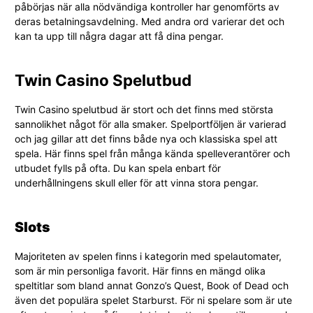
påbörjas när alla nödvändiga kontroller har genomförts av
deras betalningsavdelning. Med andra ord varierar det och
kan ta upp till några dagar att få dina pengar.
Twin Casino Spelutbud
Twin Casino spelutbud är stort och det finns med största
sannolikhet något för alla smaker. Spelportföljen är varierad
och jag gillar att det finns både nya och klassiska spel att
spela. Här finns spel från många kända spelleverantörer och
utbudet fylls på ofta. Du kan spela enbart för
underhållningens skull eller för att vinna stora pengar.
Slots
Majoriteten av spelen finns i kategorin med spelautomater,
som är min personliga favorit. Här finns en mängd olika
speltitlar som bland annat Gonzo’s Quest, Book of Dead och
även det populära spelet Starburst. För ni spelare som är ute