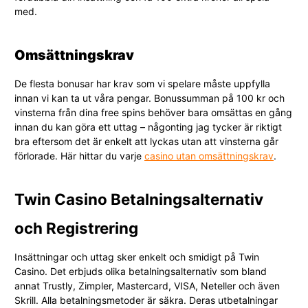
med.
Omsättningskrav
De flesta bonusar har krav som vi spelare måste uppfylla
innan vi kan ta ut våra pengar. Bonussumman på 100 kr och
vinsterna från dina free spins behöver bara omsättas en gång
innan du kan göra ett uttag – någonting jag tycker är riktigt
bra eftersom det är enkelt att lyckas utan att vinsterna går
förlorade. Här hittar du varje
casino utan omsättningskrav
.
Twin Casino Betalningsalternativ
och Registrering
Insättningar och uttag sker enkelt och smidigt på Twin
Casino. Det erbjuds olika betalningsalternativ som bland
annat Trustly, Zimpler, Mastercard, VISA, Neteller och även
Skrill. Alla betalningsmetoder är säkra. Deras utbetalningar