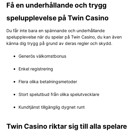
Få en underhållande och trygg
spelupplevelse på Twin Casino
Du får inte bara en spännande och underhållande
spelupplevelse när du spelar på Twin Casino, du kan även
känna dig trygg på grund av deras regler och skydd.
Generös välkomstbonus
Enkel registrering
Flera olika betalningsmetoder
Stort spelutbud från olika spelutvecklare
Kundtjänst tillgänglig dygnet runt
Twin Casino riktar sig till alla spelare