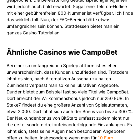
wird jedoch auch bald erwartet. Sogar eine Telefon-Hotline
mit einer gebührenfreien 800-Nummer ist verfügbar. Ich finde
das wirklich toll. Nun, der FAQ-Bereich hätte etwas
umfangreicher sein können. Stattdessen bietet man ein
ganzes Casino-Tutorial an.
Ähnliche Casinos wie CampoBet
Bei einer so umfangreichen Spieleplattform ist es eher
unwahrscheinlich, dass Kunden unzufrieden sind. Trotzdem
lohnt es sich, nach Alternativen Ausschau zu halten.
Zumindest verpasst man so keine lukrativen Angebote.
Dunder bietet zum Beispiel fast so viele Titel wie CampoBet.
Dort erreicht der Willkommensbonus jedoch nur 250 EUR. In
Stake7 findest du eine größere Anzahl von Spielautomaten,
etwa 2.000. Dort lohnt sich auch der Bonus von bis zu 300 %.
Der Neukundenbonus von BitStarz umfasst zudem nicht nur
die erste, sondern drei aufeinanderfolgende Einzahlungen. Es
lohnt sich, stets seine Augen nach besonderen Angeboten
offen zu halten. Insbesondere wenn man für
10 Euro