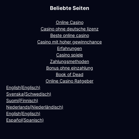
Beliebte Seiten
Online Casino
Casino ohne deutsche lizenz
Beste online casino
Casino mit hoher gewinnchance
Erfahrungen
Casino spiele
Zahlungsmethoden
Bonus ohne einzahlung
Book of Dead
Online Casino Ratgeber
English
(
Englisch
)
Svenska
(
Schwedisch
)
Suomi
(
Finnisch
)
Nederlands
(
Niederländisch
)
English
(
Englisch
)
Español
(
Spanisch
)