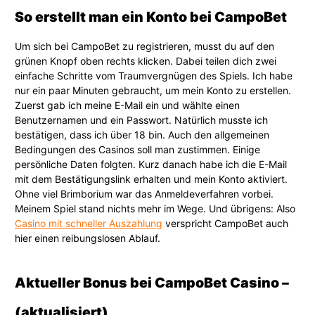
So erstellt man ein Konto bei CampoBet
Um sich bei CampoBet zu registrieren, musst du auf den
grünen Knopf oben rechts klicken. Dabei teilen dich zwei
einfache Schritte vom Traumvergnügen des Spiels. Ich habe
nur ein paar Minuten gebraucht, um mein Konto zu erstellen.
Zuerst gab ich meine E-Mail ein und wählte einen
Benutzernamen und ein Passwort. Natürlich musste ich
bestätigen, dass ich über 18 bin. Auch den allgemeinen
Bedingungen des Casinos soll man zustimmen. Einige
persönliche Daten folgten. Kurz danach habe ich die E-Mail
mit dem Bestätigungslink erhalten und mein Konto aktiviert.
Ohne viel Brimborium war das Anmeldeverfahren vorbei.
Meinem Spiel stand nichts mehr im Wege. Und übrigens: Also
Casino mit schneller Auszahlung
verspricht CampoBet auch
hier einen reibungslosen Ablauf.
Aktueller Bonus bei CampoBet Casino –
(aktualisiert)