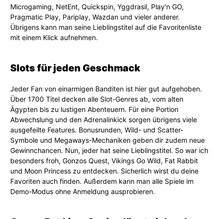
Microgaming, NetEnt, Quickspin, Yggdrasil, Play’n GO,
Pragmatic Play, Pariplay, Wazdan und vieler anderer.
Übrigens kann man seine Lieblingstitel auf die Favoritenliste
mit einem Klick aufnehmen.
Slots für jeden Geschmack
Jeder Fan von einarmigen Banditen ist hier gut aufgehoben.
Über 1700 Titel decken alle Slot-Genres ab, vom alten
Ägypten bis zu lustigen Abenteuern. Für eine Portion
Abwechslung und den Adrenalinkick sorgen übrigens viele
ausgefeilte Features. Bonusrunden, Wild- und Scatter-
Symbole und Megaways-Mechaniken geben dir zudem neue
Gewinnchancen. Nun, jeder hat seine Lieblingstitel. So war ich
besonders froh, Gonzos Quest, Vikings Go Wild, Fat Rabbit
und Moon Princess zu entdecken. Sicherlich wirst du deine
Favoriten auch finden. Außerdem kann man alle Spiele im
Demo-Modus ohne Anmeldung ausprobieren.