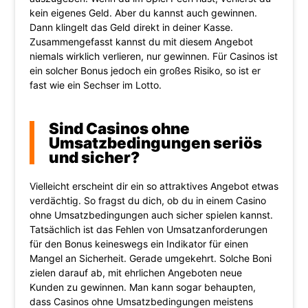
kein eigenes Geld. Aber du kannst auch gewinnen.
Dann klingelt das Geld direkt in deiner Kasse.
Zusammengefasst kannst du mit diesem Angebot
niemals wirklich verlieren, nur gewinnen. Für Casinos ist
ein solcher Bonus jedoch ein großes Risiko, so ist er
fast wie ein Sechser im Lotto.
Sind Casinos ohne
Umsatzbedingungen seriös
und sicher?
Vielleicht erscheint dir ein so attraktives Angebot etwas
verdächtig. So fragst du dich, ob du in einem Casino
ohne Umsatzbedingungen auch sicher spielen kannst.
Tatsächlich ist das Fehlen von Umsatzanforderungen
für den Bonus keineswegs ein Indikator für einen
Mangel an Sicherheit. Gerade umgekehrt. Solche Boni
zielen darauf ab, mit ehrlichen Angeboten neue
Kunden zu gewinnen. Man kann sogar behaupten,
dass Casinos ohne Umsatzbedingungen meistens