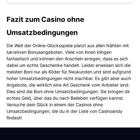
Fazit zum Casino ohne
Umsatzbedingungen
Die Welt der Online-Glücksspiele platzt aus allen Nähten mit
lukrativen Bonusangeboten. Viele von ihnen klingen
fantastisch und können den Anschein erregen, dass es sich
dabei um echte Geschenke handelt. Leider erweisen sich die
meisten Boni nur als Köder für Neukunden und sind aufgrund
hoher Umsatzbedingungen nicht machbar. Es gibt aber auch
Angebote, die wirklich eine Art Geschenk vom Anbieter sind.
Dies sind die Boni ohne Umsatzbedingungen. Sie bringen dir
echtes Geld, über das du nach Belieben verfügen kannst.
Versuche dein Glück in einem der Casinos ohne
Umsatzbedingungen, die du in der Liste von Casinoandy
findest!