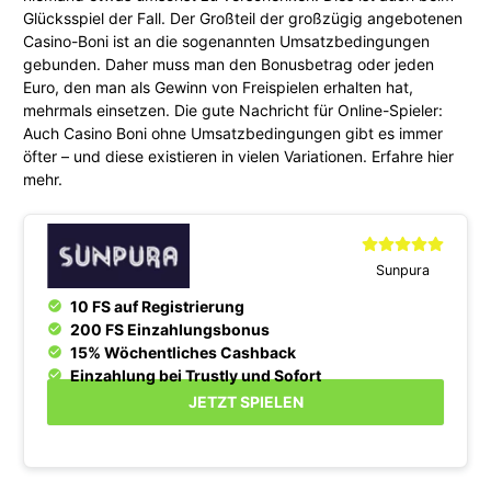
Glücksspiel der Fall. Der Großteil der großzügig angebotenen
Casino-Boni ist an die sogenannten Umsatzbedingungen
gebunden. Daher muss man den Bonusbetrag oder jeden
Euro, den man als Gewinn von Freispielen erhalten hat,
mehrmals einsetzen. Die gute Nachricht für Online-Spieler:
Auch Casino Boni ohne Umsatzbedingungen gibt es immer
öfter – und diese existieren in vielen Variationen. Erfahre hier
mehr.
Sunpura
10 FS auf Registrierung
200 FS Einzahlungsbonus
15% Wöchentliches Cashback
Einzahlung bei Trustly und Sofort
JETZT SPIELEN