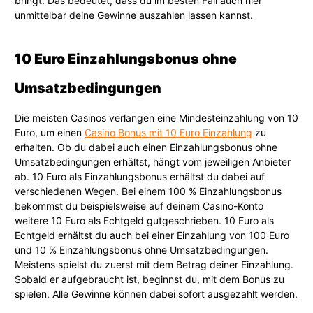
bringt. Das bedeutet, dass du im besten Fall auch hier
unmittelbar deine Gewinne auszahlen lassen kannst.
10 Euro Einzahlungsbonus ohne
Umsatzbedingungen
Die meisten Casinos verlangen eine Mindesteinzahlung von 10
Euro, um einen
Casino Bonus mit 10 Euro Einzahlung
zu
erhalten. Ob du dabei auch einen Einzahlungsbonus ohne
Umsatzbedingungen erhältst, hängt vom jeweiligen Anbieter
ab. 10 Euro als Einzahlungsbonus erhältst du dabei auf
verschiedenen Wegen. Bei einem 100 % Einzahlungsbonus
bekommst du beispielsweise auf deinem Casino-Konto
weitere 10 Euro als Echtgeld gutgeschrieben. 10 Euro als
Echtgeld erhältst du auch bei einer Einzahlung von 100 Euro
und 10 % Einzahlungsbonus ohne Umsatzbedingungen.
Meistens spielst du zuerst mit dem Betrag deiner Einzahlung.
Sobald er aufgebraucht ist, beginnst du, mit dem Bonus zu
spielen. Alle Gewinne können dabei sofort ausgezahlt werden.