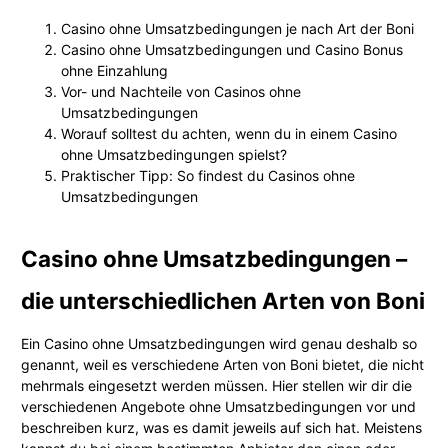
Casino ohne Umsatzbedingungen je nach Art der Boni
Casino ohne Umsatzbedingungen und Casino Bonus
ohne Einzahlung
Vor- und Nachteile von Casinos ohne
Umsatzbedingungen
Worauf solltest du achten, wenn du in einem Casino
ohne Umsatzbedingungen spielst?
Praktischer Tipp: So findest du Casinos ohne
Umsatzbedingungen
Casino ohne Umsatzbedingungen –
die unterschiedlichen Arten von Boni
Ein Casino ohne Umsatzbedingungen wird genau deshalb so
genannt, weil es verschiedene Arten von Boni bietet, die nicht
mehrmals eingesetzt werden müssen. Hier stellen wir dir die
verschiedenen Angebote ohne Umsatzbedingungen vor und
beschreiben kurz, was es damit jeweils auf sich hat. Meistens