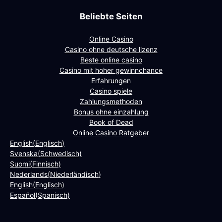
Beliebte Seiten
Online Casino
Casino ohne deutsche lizenz
Beste online casino
Casino mit hoher gewinnchance
Erfahrungen
Casino spiele
Zahlungsmethoden
Bonus ohne einzahlung
Book of Dead
Online Casino Ratgeber
English
(
Englisch
)
Svenska
(
Schwedisch
)
Suomi
(
Finnisch
)
Nederlands
(
Niederländisch
)
English
(
Englisch
)
Español
(
Spanisch
)