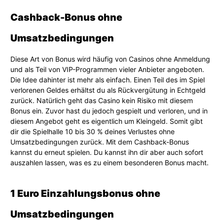
Cashback-Bonus ohne
Umsatzbedingungen
Diese Art von Bonus wird häufig von Casinos ohne Anmeldung
und als Teil von VIP-Programmen vieler Anbieter angeboten.
Die Idee dahinter ist mehr als einfach. Einen Teil des im Spiel
verlorenen Geldes erhältst du als Rückvergütung in Echtgeld
zurück. Natürlich geht das Casino kein Risiko mit diesem
Bonus ein. Zuvor hast du jedoch gespielt und verloren, und in
diesem Angebot geht es eigentlich um Kleingeld. Somit gibt
dir die Spielhalle 10 bis 30 % deines Verlustes ohne
Umsatzbedingungen zurück. Mit dem Cashback-Bonus
kannst du erneut spielen. Du kannst ihn dir aber auch sofort
auszahlen lassen, was es zu einem besonderen Bonus macht.
1 Euro Einzahlungsbonus ohne
Umsatzbedingungen