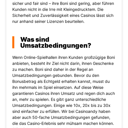
sicher und fair sind – ihre Boni sind gering, aber führen
Kunden nicht in die Irre mit Kleingedrucktem. Die
Sicherheit und Zuverlässigkeit eines Casinos lässt sich
nur anhand seiner Lizenzen beurteilen.
Was sind
Umsatzbedingungen?
Wenn Online-Spielhallen ihren Kunden großzügige Boni
anbieten, besteht ihr Ziel nicht darin, ihnen Geschenke
zu machen. Boni sind daher in der Regel an
Umsatzbedingungen gebunden. Bevor du den
Bonusbetrag als Echtgeld erhalten kannst, musst du
ihn mehrmals im Spiel einsetzen. Auf diese Weise
garantieren Casinos ihren Umsatz und regen dich auch
an, mehr zu spielen. Es gibt ganz unterschiedliche
Umsatzbedingungen. Einige wie 10x, 20x bis zu 30x
sind einfacher zu erfüllen. Wir bei Casinoandy haben
aber auch 50-fache Umsatzbedingungen gefunden,
die das Casino-Erlebnis sehr mühsam machen können.