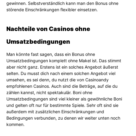
gewinnen. Selbstverständlich kann man den Bonus ohne
störende Einschränkungen flexibler einsetzen.
Nachteile von Casinos ohne
Umsatzbedingungen
Man könnte fast sagen, dass ein Bonus ohne
Umsatzbedingungen komplett ohne Makel ist. Das stimmt
aber nicht ganz. Erstens ist ein solches Angebot äußerst
selten. Du musst dich nach einem solchen Angebot viel
umsehen, es sei denn, du nutzt die von Casinoandy
empfohlenen Casinos. Auch sind die Beträge, auf die du
zählen kannst, nicht spektakulär. Boni ohne
Umsatzbedingungen sind viel kleiner als gewöhnliche Boni
und gelten oft nur für bestimmte Spiele. Sehr oft sind sie
außerdem mit zusätzlichen Einschränkungen und
Bedingungen verbunden, zu denen wir weiter unten noch
kommen.