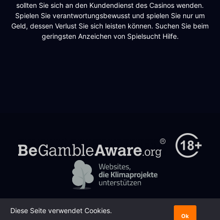
sollten Sie sich an den Kundendienst des Casinos wenden.
Spielen Sie verantwortungsbewusst und spielen Sie nur um
Geld, dessen Verlust Sie sich leisten können. Suchen Sie beim
geringsten Anzeichen von Spielsucht Hilfe.
© 2022 Alle Rechte vorbehalten
Diese Seite verwendet Cookies.
Ok