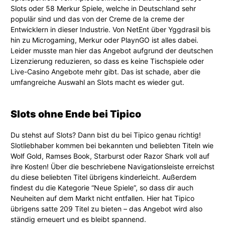
Slots oder 58 Merkur Spiele, welche in Deutschland sehr
populär sind und das von der Creme de la creme der
Entwicklern in dieser Industrie. Von NetEnt über Yggdrasil bis
hin zu Microgaming, Merkur oder PlaynGO ist alles dabei.
Leider musste man hier das Angebot aufgrund der deutschen
Lizenzierung reduzieren, so dass es keine Tischspiele oder
Live-Casino Angebote mehr gibt. Das ist schade, aber die
umfangreiche Auswahl an Slots macht es wieder gut.
Slots ohne Ende bei Tipico
Du stehst auf Slots? Dann bist du bei Tipico genau richtig!
Slotliebhaber kommen bei bekannten und beliebten Titeln wie
Wolf Gold, Ramses Book, Starburst oder Razor Shark voll auf
ihre Kosten! Über die beschriebene Navigationsleiste erreichst
du diese beliebten Titel übrigens kinderleicht. Außerdem
findest du die Kategorie “Neue Spiele”, so dass dir auch
Neuheiten auf dem Markt nicht entfallen. Hier hat Tipico
übrigens satte 209 Titel zu bieten – das Angebot wird also
ständig erneuert und es bleibt spannend.