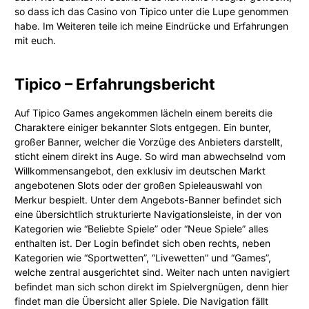
so dass ich das Casino von Tipico unter die Lupe genommen
habe. Im Weiteren teile ich meine Eindrücke und Erfahrungen
mit euch.
Tipico – Erfahrungsbericht
Auf Tipico Games angekommen lächeln einem bereits die
Charaktere einiger bekannter Slots entgegen. Ein bunter,
großer Banner, welcher die Vorzüge des Anbieters darstellt,
sticht einem direkt ins Auge. So wird man abwechselnd vom
Willkommensangebot, den exklusiv im deutschen Markt
angebotenen Slots oder der großen Spieleauswahl von
Merkur bespielt. Unter dem Angebots-Banner befindet sich
eine übersichtlich strukturierte Navigationsleiste, in der von
Kategorien wie “Beliebte Spiele” oder “Neue Spiele” alles
enthalten ist. Der Login befindet sich oben rechts, neben
Kategorien wie “Sportwetten”, “Livewetten” und “Games”,
welche zentral ausgerichtet sind. Weiter nach unten navigiert
befindet man sich schon direkt im Spielvergnügen, denn hier
findet man die Übersicht aller Spiele. Die Navigation fällt