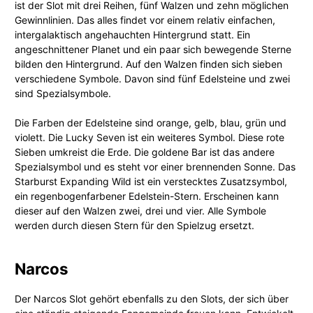
ist der Slot mit drei Reihen, fünf Walzen und zehn möglichen
Gewinnlinien. Das alles findet vor einem relativ einfachen,
intergalaktisch angehauchten Hintergrund statt. Ein
angeschnittener Planet und ein paar sich bewegende Sterne
bilden den Hintergrund. Auf den Walzen finden sich sieben
verschiedene Symbole. Davon sind fünf Edelsteine und zwei
sind Spezialsymbole.
Die Farben der Edelsteine sind orange, gelb, blau, grün und
violett. Die Lucky Seven ist ein weiteres Symbol. Diese rote
Sieben umkreist die Erde. Die goldene Bar ist das andere
Spezialsymbol und es steht vor einer brennenden Sonne. Das
Starburst Expanding Wild ist ein verstecktes Zusatzsymbol,
ein regenbogenfarbener Edelstein-Stern. Erscheinen kann
dieser auf den Walzen zwei, drei und vier. Alle Symbole
werden durch diesen Stern für den Spielzug ersetzt.
Narcos
Der Narcos Slot gehört ebenfalls zu den Slots, der sich über