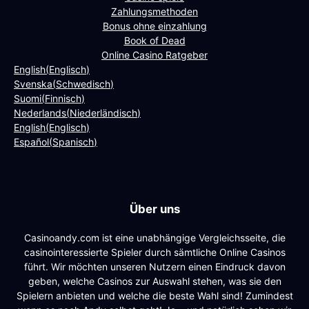
Zahlungsmethoden
Bonus ohne einzahlung
Book of Dead
Online Casino Ratgeber
English
(
Englisch
)
Svenska
(
Schwedisch
)
Suomi
(
Finnisch
)
Nederlands
(
Niederländisch
)
English
(
Englisch
)
Español
(
Spanisch
)
Über uns
Casinoandy.com ist eine unabhängige Vergleichsseite, die
casinointeressierte Spieler durch sämtliche Online Casinos
führt. Wir möchten unseren Nutzern einen Eindruck davon
geben, welche Casinos zur Auswahl stehen, was sie den
Spielern anbieten und welche die beste Wahl sind! Zumindest