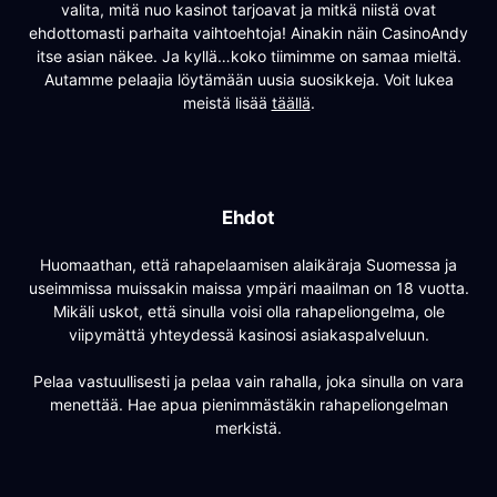
valita, mitä nuo kasinot tarjoavat ja mitkä niistä ovat
ehdottomasti parhaita vaihtoehtoja! Ainakin näin CasinoAndy
itse asian näkee. Ja kyllä…koko tiimimme on samaa mieltä.
Autamme pelaajia löytämään uusia suosikkeja. Voit lukea
meistä lisää
täällä
.
Ehdot
Huomaathan, että rahapelaamisen alaikäraja Suomessa ja
useimmissa muissakin maissa ympäri maailman on 18 vuotta.
Mikäli uskot, että sinulla voisi olla rahapeliongelma, ole
viipymättä yhteydessä kasinosi asiakaspalveluun.
Pelaa vastuullisesti ja pelaa vain rahalla, joka sinulla on vara
menettää. Hae apua pienimmästäkin rahapeliongelman
merkistä.