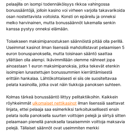
pelaajilla on isompi todennäköisyys rikkoa vahingossa
bonussääntöjä, jolloin kasino voi virheen varjolla takavarikoida
osan nostettavista voitoista. Konsti on epäreilu ja onneksi
melko harvinainen, mutta bonussäännöt lukemalla senkin
kanssa pystyy onneksi elämään.
Toisekseen maksimipanostuksen säännöistä pitää olla perillä.
Useimmat kasinot ilman lisenssiä mahdollistavat pelaamisen 5
euron bonuspanoksella, mutta toisinaan sääntö saattaa
yllättäen olla alempi. Ikävimmillään olemme nähneet jopa
ainoastaan 1 euron maksimipanoksia, jotka tekevät etenkin
isoimpien lunastettujen bonussummien kierrättämisestä
erittäin hankalaa. Lähtökohtaisesti ei siis ole suositeltavaa
pelata kasinoilla, jotka ovat näin tiukkoja panoksen suhteen.
Kolmas tärkeä bonussääntö liittyy pelitaktiikoihin. Kaikkein
röyhkeimmät
ulkomaiset nettikasinot
ilman lisenssiä saattavat
linjata, ettei pelaaja saa esimerkiksi tarkoituksellisesti ensin
pelata isolla panoksella suurten voittojen pelejä ja siirtyä sitten
pelaamaan pienellä panoksella tasaisemmin voittoja maksavia
pelejä. Tällaiset säännöt ovat useimmiten merkki