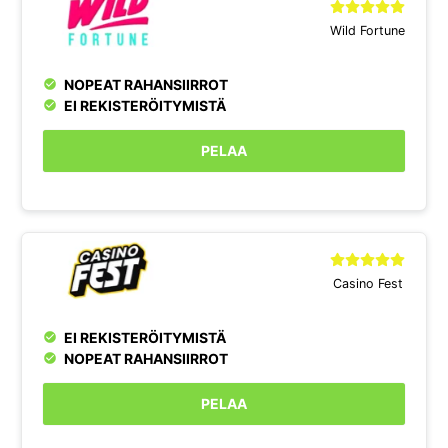
Wild Fortune
NOPEAT RAHANSIIRROT
EI REKISTERÖITYMISTÄ
PELAA
Casino Fest
EI REKISTERÖITYMISTÄ
NOPEAT RAHANSIIRROT
PELAA