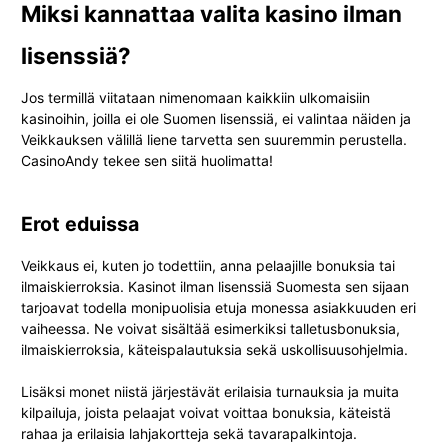
Miksi kannattaa valita kasino ilman
lisenssiä?
Jos termillä viitataan nimenomaan kaikkiin ulkomaisiin
kasinoihin, joilla ei ole Suomen lisenssiä, ei valintaa näiden ja
Veikkauksen välillä liene tarvetta sen suuremmin perustella.
CasinoAndy tekee sen siitä huolimatta!
Erot eduissa
Veikkaus ei, kuten jo todettiin, anna pelaajille bonuksia tai
ilmaiskierroksia. Kasinot ilman lisenssiä Suomesta sen sijaan
tarjoavat todella monipuolisia etuja monessa asiakkuuden eri
vaiheessa. Ne voivat sisältää esimerkiksi talletusbonuksia,
ilmaiskierroksia, käteispalautuksia sekä uskollisuusohjelmia.
Lisäksi monet niistä järjestävät erilaisia turnauksia ja muita
kilpailuja, joista pelaajat voivat voittaa bonuksia, käteistä
rahaa ja erilaisia lahjakortteja sekä tavarapalkintoja.