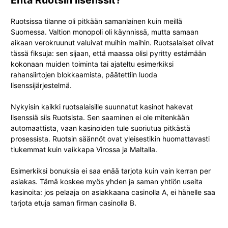
Ruotsissa tilanne oli pitkään samanlainen kuin meillä
Suomessa. Valtion monopoli oli käynnissä, mutta samaan
aikaan verokruunut valuivat muihin maihin. Ruotsalaiset olivat
tässä fiksuja: sen sijaan, että maassa olisi pyritty estämään
kokonaan muiden toiminta tai ajateltu esimerkiksi
rahansiirtojen blokkaamista, päätettiin luoda
lisenssijärjestelmä.
Nykyisin kaikki ruotsalaisille suunnatut kasinot hakevat
lisenssiä siis Ruotsista. Sen saaminen ei ole mitenkään
automaattista, vaan kasinoiden tule suoriutua pitkästä
prosessista. Ruotsin säännöt ovat yleisestikin huomattavasti
tiukemmat kuin vaikkapa Virossa ja Maltalla.
Esimerkiksi bonuksia ei saa enää tarjota kuin vain kerran per
asiakas. Tämä koskee myös yhden ja saman yhtiön useita
kasinoita: jos pelaaja on asiakkaana casinolla A, ei hänelle saa
tarjota etuja saman firman casinolla B.