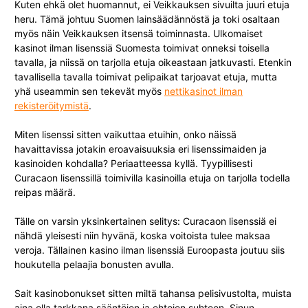
Kuten ehkä olet huomannut, ei Veikkauksen sivuilta juuri etuja
heru. Tämä johtuu Suomen lainsäädännöstä ja toki osaltaan
myös näin Veikkauksen itsensä toiminnasta. Ulkomaiset
kasinot ilman lisenssiä Suomesta toimivat onneksi toisella
tavalla, ja niissä on tarjolla etuja oikeastaan jatkuvasti. Etenkin
tavallisella tavalla toimivat pelipaikat tarjoavat etuja, mutta
yhä useammin sen tekevät myös
nettikasinot ilman
rekisteröitymistä
.
Miten lisenssi sitten vaikuttaa etuihin, onko näissä
havaittavissa jotakin eroavaisuuksia eri lisenssimaiden ja
kasinoiden kohdalla? Periaatteessa kyllä. Tyypillisesti
Curacaon lisenssillä toimivilla kasinoilla etuja on tarjolla todella
reipas määrä.
Tälle on varsin yksinkertainen selitys: Curacaon lisenssiä ei
nähdä yleisesti niin hyvänä, koska voitoista tulee maksaa
veroja. Tällainen kasino ilman lisenssiä Euroopasta joutuu siis
houkutella pelaajia bonusten avulla.
Sait kasinobonukset sitten miltä tahansa pelisivustolta, muista
aina olla tarkkana sääntöjen ja ehtojen suhteen. Sinun