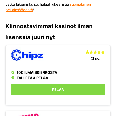
Jatka lukemista, jos haluat lukea lisää
suomalainen
pelilainsäädäntö
!
Kiinnostavimmat kasinot ilman
lisenssiä juuri nyt
Chipz
100 ILMAISKIERROSTA
TALLETA & PELAA
PELAA