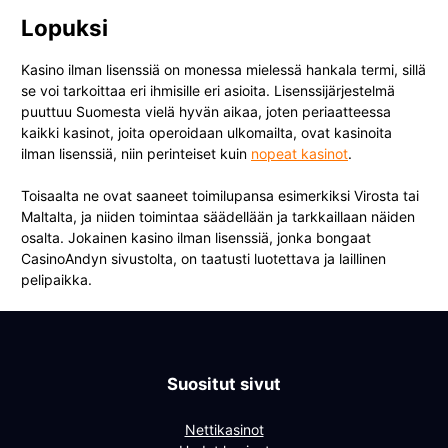
Lopuksi
Kasino ilman lisenssiä on monessa mielessä hankala termi, sillä
se voi tarkoittaa eri ihmisille eri asioita. Lisenssijärjestelmä
puuttuu Suomesta vielä hyvän aikaa, joten periaatteessa
kaikki kasinot, joita operoidaan ulkomailta, ovat kasinoita
ilman lisenssiä, niin perinteiset kuin
nopeat kasinot
.
Toisaalta ne ovat saaneet toimilupansa esimerkiksi Virosta tai
Maltalta, ja niiden toimintaa säädellään ja tarkkaillaan näiden
osalta. Jokainen kasino ilman lisenssiä, jonka bongaat
CasinoAndyn sivustolta, on taatusti luotettava ja laillinen
pelipaikka.
Suositut sivut
Nettikasinot