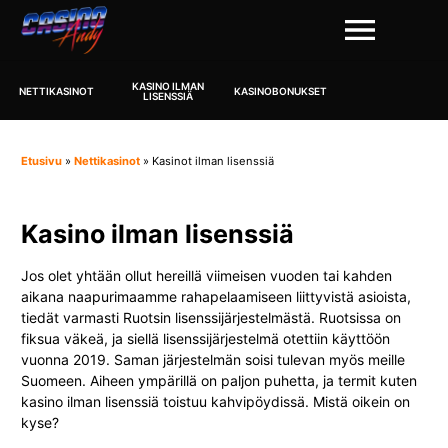
KASINO ILMAN
NETTIKASINOT
KASINOBONUKSET
LISENSSIÄ
Etusivu
»
Nettikasinot
»
Kasinot ilman lisenssiä
Kasino ilman lisenssiä
Jos olet yhtään ollut hereillä viimeisen vuoden tai kahden
aikana naapurimaamme rahapelaamiseen liittyvistä asioista,
tiedät varmasti Ruotsin lisenssijärjestelmästä. Ruotsissa on
fiksua väkeä, ja siellä lisenssijärjestelmä otettiin käyttöön
vuonna 2019. Saman järjestelmän soisi tulevan myös meille
Suomeen. Aiheen ympärillä on paljon puhetta, ja termit kuten
kasino ilman lisenssiä toistuu kahvipöydissä. Mistä oikein on
kyse?