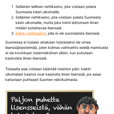
Sellainen laillinen nettikasino, jota voidaan pelata
Suomesta käsin ulkomaille.
Sellainen nettikasino, jota voidaan pelata Suomesta
käsin ulkomaille, mutta joka toimii laittomasti ilman
mitään luotettavaa lisenssiä.
Kaikki nettikasinot
, jolla ei ole suomalaista lisenssiä.
Suomessa ei tosiaan ainakaan toistaiseksi ole omaa
lisenssijärjestelmää, joten kolmas vaihtoehto edellä mainituista
ei ole kovinkaan todennäköinen silloin, kun puhutaan
kasinoista ilman lisenssiä.
Toisaalta asia voidaan kääntää toisinkin päin: kaikki
ulkomaiset kasinot ovat kasinoita ilman lisenssiä, jos asiaa
katsotaan puhtaasti Suomen näkökulmasta.