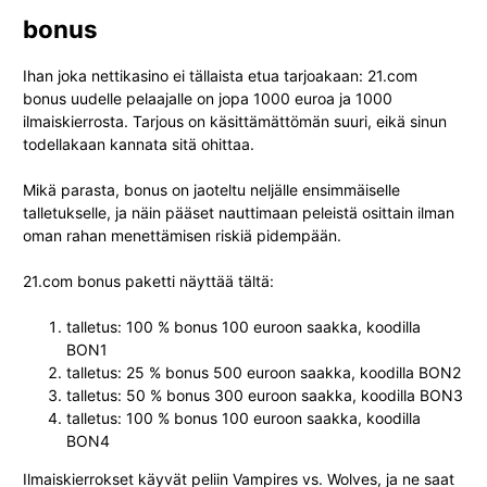
bonus
Ihan joka nettikasino ei tällaista etua tarjoakaan: 21.com
bonus uudelle pelaajalle on jopa 1000 euroa ja 1000
ilmaiskierrosta. Tarjous on käsittämättömän suuri, eikä sinun
todellakaan kannata sitä ohittaa.
Mikä parasta, bonus on jaoteltu neljälle ensimmäiselle
talletukselle, ja näin pääset nauttimaan peleistä osittain ilman
oman rahan menettämisen riskiä pidempään.
21.com bonus paketti näyttää tältä:
talletus: 100 % bonus 100 euroon saakka, koodilla
BON1
talletus: 25 % bonus 500 euroon saakka, koodilla BON2
talletus: 50 % bonus 300 euroon saakka, koodilla BON3
talletus: 100 % bonus 100 euroon saakka, koodilla
BON4
Ilmaiskierrokset käyvät peliin Vampires vs. Wolves, ja ne saat