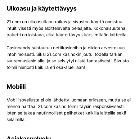
Ulkoasu ja käytettävyys
21.com on ulkoasultaan raikas ja sivuston käyttö onnistuu
intuitiivisesti myös aloittelevalta pelaajalta. Kokonaisuutena
paketti on loistava, eikä käytettävyys kärsi millään laitteella.
Casinoandy suhtautuu nettikasinoihin ja niiden arvosteluun
intohimoisesti. Siksi 21.com kasinokin joutui todella tarkan
suurennuslasin alle, ja se selviytyi niistä fantastisesti. Sivusto
toimii hienosti kaikilla eri osa-alueillaan!
Mobiili
Mobiilisovellusta ei ole lähdetty luomaan erikseen, mutta se ei
menoa haittaa. 21.com kasino toimii täysin responsiivisesti,
joten se takaa nautinnolliset pelihetket kaikilla laitteilla sekä
selaimilla.
Asiakaspalvelu