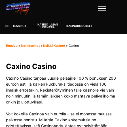
KASINO ILMAN
NETTIKASINOT
KASINOBONUKSET
LISENSSIÄ
Etusivu
»
Nettikasinot
»
Kaikki Kasinot
»
Caxino
Caxino Casino
Caxino Casino tarjoaa uusille pelaajille 100 % bonuksen 200
euroon asti, ja kaiken kukkuraksi tiedossa on vielä 100
ilmaiskierrostakin. Rekisteröityminen tälle kasinolle vie vain
noin minuutin, ja tämän jälkeen koko mahtava pelivalikoima
onkin jo ulottuvillasi.
Voit kokeilla Caxinoa vain eurolla – se ei monessa muussa
paikassa onnistu. Millaisia Caxino kokemuksia on
odotettavissa, sitä CasinoAndy lähtee nyt selvittämään!