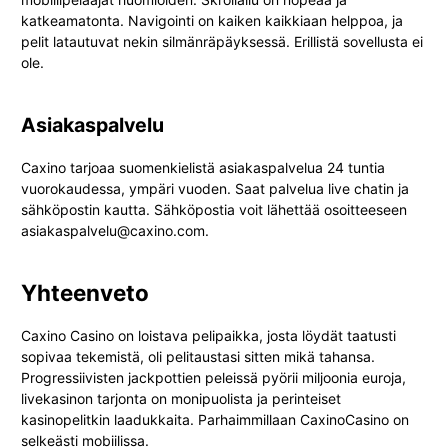
katkeamatonta. Navigointi on kaiken kaikkiaan helppoa, ja
pelit latautuvat nekin silmänräpäyksessä. Erillistä sovellusta ei
ole.
Asiakaspalvelu
Caxino tarjoaa suomenkielistä asiakaspalvelua 24 tuntia
vuorokaudessa, ympäri vuoden. Saat palvelua live chatin ja
sähköpostin kautta. Sähköpostia voit lähettää osoitteeseen
asiakaspalvelu@caxino.com.
Yhteenveto
Caxino Casino on loistava pelipaikka, josta löydät taatusti
sopivaa tekemistä, oli pelitaustasi sitten mikä tahansa.
Progressiivisten jackpottien peleissä pyörii miljoonia euroja,
livekasinon tarjonta on monipuolista ja perinteiset
kasinopelitkin laadukkaita. Parhaimmillaan CaxinoCasino on
selkeästi mobiilissa.