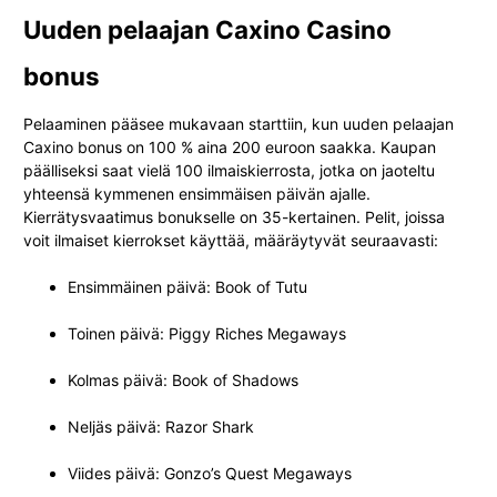
Uuden pelaajan Caxino Casino
bonus
Pelaaminen pääsee mukavaan starttiin, kun uuden pelaajan
Caxino bonus on 100 % aina 200 euroon saakka. Kaupan
päälliseksi saat vielä 100 ilmaiskierrosta, jotka on jaoteltu
yhteensä kymmenen ensimmäisen päivän ajalle.
Kierrätysvaatimus bonukselle on 35-kertainen. Pelit, joissa
voit ilmaiset kierrokset käyttää, määräytyvät seuraavasti:
Ensimmäinen päivä: Book of Tutu
Toinen päivä: Piggy Riches Megaways
Kolmas päivä: Book of Shadows
Neljäs päivä: Razor Shark
Viides päivä: Gonzo’s Quest Megaways