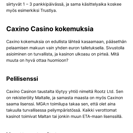
siirtyvät 1 – 3 pankkipäivässä, ja sama käsittelyaika koskee
myös esimerkiksi Trustlya.
Caxino Casino kokemuksia
Caxino kokemuksia on edullista lähteä kasaamaan, pääsethän
pelaamisen makuun vain yhden euron talletuksella. Sivustolla
asioiminen on turvallista, ja kasinon ulkoasu on pirteä. Mitä
muuta on hyvä ottaa huomioon?
Pelilisenssi
Caxino Casinon taustalta löytyy yhtiö nimeltä Rootz Ltd. Sen
on rekisteröity Maltalle, ja samasta maasta on myös Caxinon
saama lisenssi. MGA:n toimilupa takaa sen, että olet aina
takuulla turvallisessa peliympäristössä. Kaikki verottomat
kasinot toimivat Maltan tai jonkin muun ETA-maan lisenssillä.