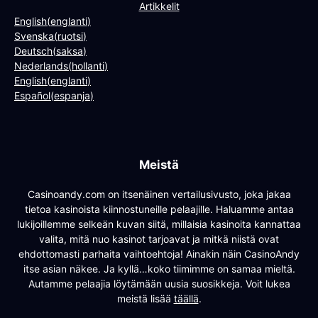
Artikkelit
English
(
englanti
)
Svenska
(
ruotsi
)
Deutsch
(
saksa
)
Nederlands
(
hollanti
)
English
(
englanti
)
Español
(
espanja
)
Meistä
Casinoandy.com on itsenäinen vertailusivusto, joka jakaa
tietoa kasinoista kiinnostuneille pelaajille. Haluamme antaa
lukijoillemme selkeän kuvan siitä, millaisia kasinoita kannattaa
valita, mitä nuo kasinot tarjoavat ja mitkä niistä ovat
ehdottomasti parhaita vaihtoehtoja! Ainakin näin CasinoAndy
itse asian näkee. Ja kyllä…koko tiimimme on samaa mieltä.
Autamme pelaajia löytämään uusia suosikkeja. Voit lukea
meistä lisää
täällä
.