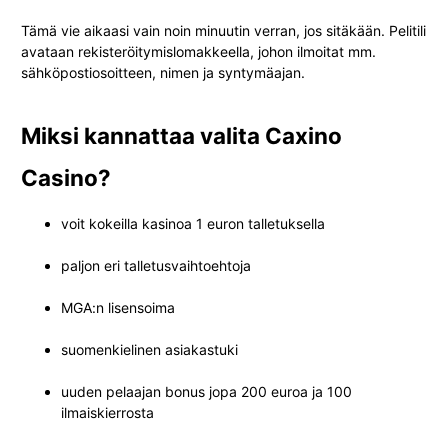
Tämä vie aikaasi vain noin minuutin verran, jos sitäkään. Pelitili
avataan rekisteröitymislomakkeella, johon ilmoitat mm.
sähköpostiosoitteen, nimen ja syntymäajan.
Miksi kannattaa valita Caxino
Casino?
voit kokeilla kasinoa 1 euron talletuksella
paljon eri talletusvaihtoehtoja
MGA:n lisensoima
suomenkielinen asiakastuki
uuden pelaajan bonus jopa 200 euroa ja 100
ilmaiskierrosta