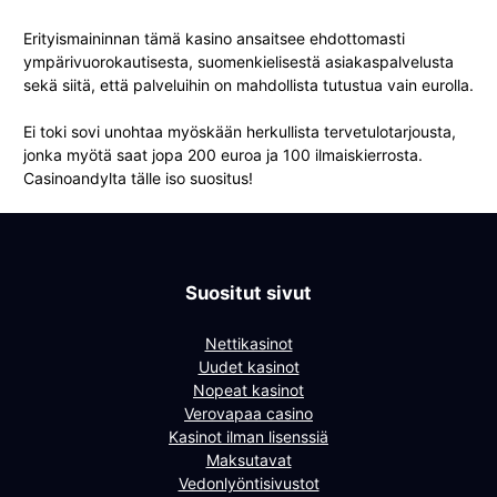
Erityismaininnan tämä kasino ansaitsee ehdottomasti
ympärivuorokautisesta, suomenkielisestä asiakaspalvelusta
sekä siitä, että palveluihin on mahdollista tutustua vain eurolla.
Ei toki sovi unohtaa myöskään herkullista tervetulotarjousta,
jonka myötä saat jopa 200 euroa ja 100 ilmaiskierrosta.
Casinoandylta tälle iso suositus!
Suositut sivut
Nettikasinot
Uudet kasinot
Nopeat kasinot
Verovapaa casino
Kasinot ilman lisenssiä
Maksutavat
Vedonlyöntisivustot