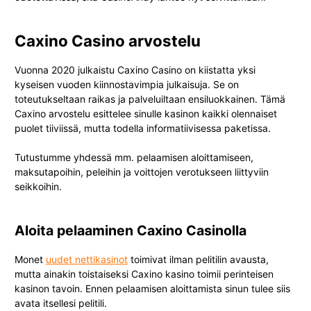
Caxino Casino arvostelu
Vuonna 2020 julkaistu Caxino Casino on kiistatta yksi
kyseisen vuoden kiinnostavimpia julkaisuja. Se on
toteutukseltaan raikas ja palveluiltaan ensiluokkainen. Tämä
Caxino arvostelu esittelee sinulle kasinon kaikki olennaiset
puolet tiiviissä, mutta todella informatiivisessa paketissa.
Tutustumme yhdessä mm. pelaamisen aloittamiseen,
maksutapoihin, peleihin ja voittojen verotukseen liittyviin
seikkoihin.
Aloita pelaaminen Caxino Casinolla
Monet
uudet nettikasinot
toimivat ilman pelitilin avausta,
mutta ainakin toistaiseksi Caxino kasino toimii perinteisen
kasinon tavoin. Ennen pelaamisen aloittamista sinun tulee siis
avata itsellesi pelitili.