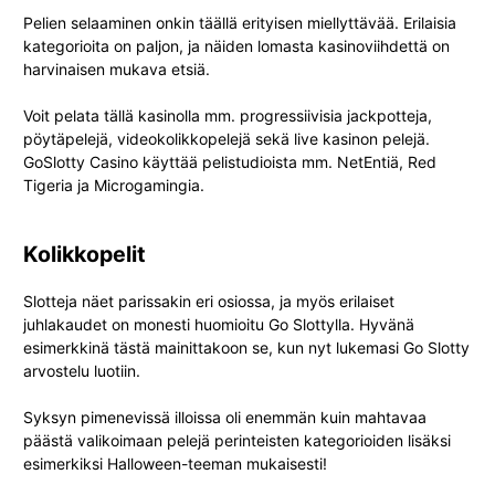
Pelien selaaminen onkin täällä erityisen miellyttävää. Erilaisia
kategorioita on paljon, ja näiden lomasta kasinoviihdettä on
harvinaisen mukava etsiä.
Voit pelata tällä kasinolla mm. progressiivisia jackpotteja,
pöytäpelejä, videokolikkopelejä sekä live kasinon pelejä.
GoSlotty Casino käyttää pelistudioista mm. NetEntiä, Red
Tigeria ja Microgamingia.
Kolikkopelit
Slotteja näet parissakin eri osiossa, ja myös erilaiset
juhlakaudet on monesti huomioitu Go Slottylla. Hyvänä
esimerkkinä tästä mainittakoon se, kun nyt lukemasi Go Slotty
arvostelu luotiin.
Syksyn pimenevissä illoissa oli enemmän kuin mahtavaa
päästä valikoimaan pelejä perinteisten kategorioiden lisäksi
esimerkiksi Halloween-teeman mukaisesti!