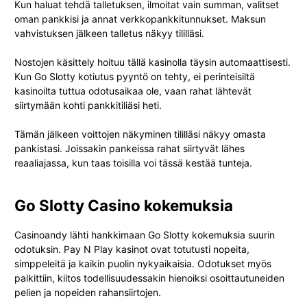
Kun haluat tehdä talletuksen, ilmoitat vain summan, valitset
oman pankkisi ja annat verkkopankkitunnukset. Maksun
vahvistuksen jälkeen talletus näkyy tililläsi.
Nostojen käsittely hoituu tällä kasinolla täysin automaattisesti.
Kun Go Slotty kotiutus pyyntö on tehty, ei perinteisiltä
kasinoilta tuttua odotusaikaa ole, vaan rahat lähtevät
siirtymään kohti pankkitiliäsi heti.
Tämän jälkeen voittojen näkyminen tililläsi näkyy omasta
pankistasi. Joissakin pankeissa rahat siirtyvät lähes
reaaliajassa, kun taas toisilla voi tässä kestää tunteja.
Go Slotty Casino kokemuksia
Casinoandy lähti hankkimaan Go Slotty kokemuksia suurin
odotuksin. Pay N Play kasinot ovat totutusti nopeita,
simppeleitä ja kaikin puolin nykyaikaisia. Odotukset myös
palkittiin, kiitos todellisuudessakin hienoiksi osoittautuneiden
pelien ja nopeiden rahansiirtojen.