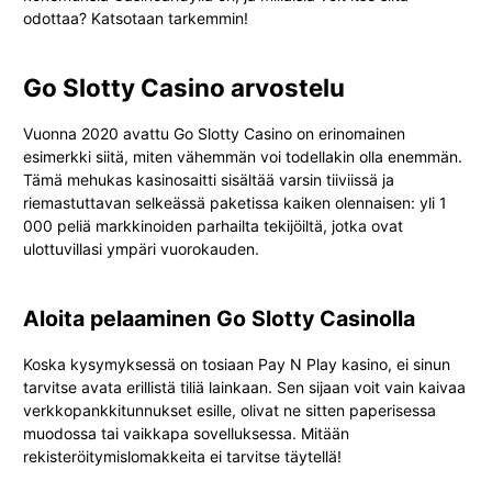
odottaa? Katsotaan tarkemmin!
Go Slotty Casino arvostelu
Vuonna 2020 avattu Go Slotty Casino on erinomainen
esimerkki siitä, miten vähemmän voi todellakin olla enemmän.
Tämä mehukas kasinosaitti sisältää varsin tiiviissä ja
riemastuttavan selkeässä paketissa kaiken olennaisen: yli 1
000 peliä markkinoiden parhailta tekijöiltä, jotka ovat
ulottuvillasi ympäri vuorokauden.
Aloita pelaaminen Go Slotty Casinolla
Koska kysymyksessä on tosiaan Pay N Play kasino, ei sinun
tarvitse avata erillistä tiliä lainkaan. Sen sijaan voit vain kaivaa
verkkopankkitunnukset esille, olivat ne sitten paperisessa
muodossa tai vaikkapa sovelluksessa. Mitään
rekisteröitymislomakkeita ei tarvitse täytellä!