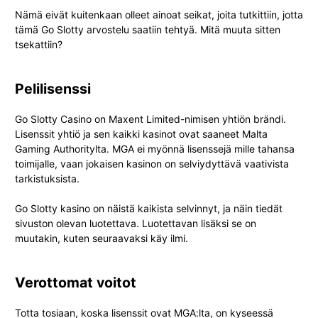
Nämä eivät kuitenkaan olleet ainoat seikat, joita tutkittiin, jotta
tämä Go Slotty arvostelu saatiin tehtyä. Mitä muuta sitten
tsekattiin?
Pelilisenssi
Go Slotty Casino on Maxent Limited-nimisen yhtiön brändi.
Lisenssit yhtiö ja sen kaikki kasinot ovat saaneet Malta
Gaming Authoritylta. MGA ei myönnä lisenssejä mille tahansa
toimijalle, vaan jokaisen kasinon on selviydyttävä vaativista
tarkistuksista.
Go Slotty kasino on näistä kaikista selvinnyt, ja näin tiedät
sivuston olevan luotettava. Luotettavan lisäksi se on
muutakin, kuten seuraavaksi käy ilmi.
Verottomat voitot
Totta tosiaan, koska lisenssit ovat MGA:lta, on kyseessä