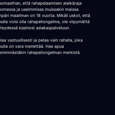
omaathan, että rahapelaamisen alaikäraja
omessa ja useimmissa muissakin maissa
päri maailman on 18 vuotta. Mikäli uskot, että
nulla voisi olla rahapeliongelma, ole viipymättä
teydessä kasinosi asiakaspalveluun.
laa vastuullisesti ja pelaa vain rahalla, joka
nulla on vara menettää. Hae apua
enimmästäkin rahapeliongelman merkistä.