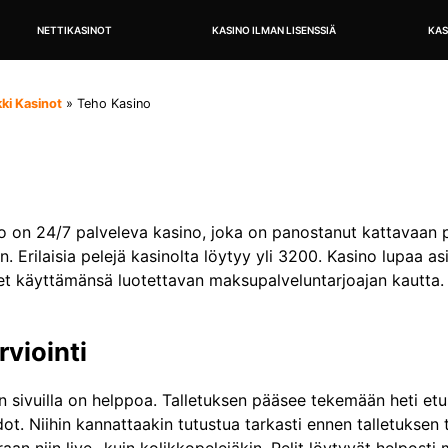
NETTIKASINOT
KASINO ILMAN LISENSSIÄ
KAS
kki Kasinot
»
Teho Kasino
o on 24/7 palveleva kasino, joka on panostanut kattavaan p
. Erilaisia pelejä kasinolta löytyy yli 3200. Kasino lupaa asi
kset käyttämänsä luotettavan maksupalveluntarjoajan kautta.
viointi
 sivuilla on helppoa. Talletuksen pääsee tekemään heti etus
t. Niihin kannattaakin tutustua tarkasti ennen talletuksen t