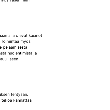
ti myös vasemman
sin alla olevat kasinot
. Toimintaa myös
ee pelaamisesta
sta huolehtimista ja
tuulliseen
uksen tehtyään.
en tekoa kannattaa