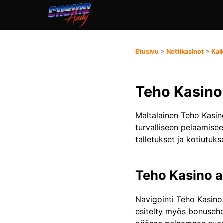
Etusivu
»
Nettikasinot
»
Kai
Teho Kasino
Maltalainen Teho Kasin
turvalliseen pelaamiseen
talletukset ja kotiutu
Teho Kasino ar
Navigointi Teho Kasinon
esitelty myös bonusehdo