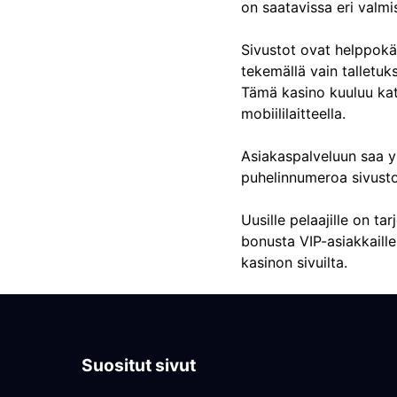
on saatavissa eri valmi
Sivustot ovat helppokäy
tekemällä vain talletuk
Tämä kasino kuuluu ka
mobiililaitteella.
Asiakaspalveluun saa yh
puhelinnumeroa sivusto
Uusille pelaajille on tar
bonusta VIP-asiakkaill
kasinon sivuilta.
Suositut sivut