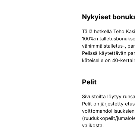
Nykyiset bonuks
Tällä hetkellä Teho Ka
100%:n talletusbonuksell
vähimmäistalletus-, pan
Pelissä käytettävän pa
käteiselle on 40-kertai
Pelit
Sivustoilta löytyy runsa
Pelit on järjestetty etu
voittomahdollisuuksien
(ruudukkopelit/jumalo
valikosta.