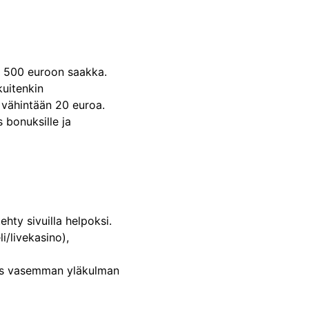
n 500 euroon saakka.
kuitenkin
 vähintään 20 euroa.
 bonuksille ja
ehty sivuilla helpoksi.
i/livekasino),
yös vasemman yläkulman