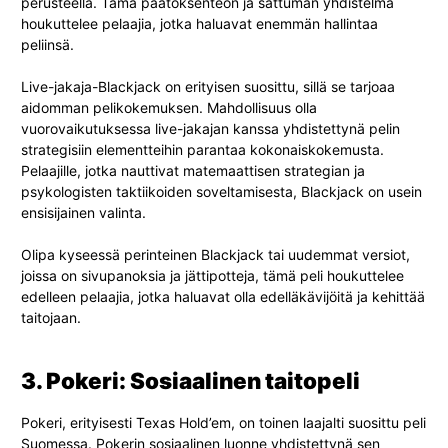
perusteella. Tämä päätöksenteon ja sattuman yhdistelmä
houkuttelee pelaajia, jotka haluavat enemmän hallintaa
peliinsä.
Live-jakaja-Blackjack on erityisen suosittu, sillä se tarjoaa
aidomman pelikokemuksen. Mahdollisuus olla
vuorovaikutuksessa live-jakajan kanssa yhdistettynä pelin
strategisiin elementteihin parantaa kokonaiskokemusta.
Pelaajille, jotka nauttivat matemaattisen strategian ja
psykologisten taktiikoiden soveltamisesta, Blackjack on usein
ensisijainen valinta.
Olipa kyseessä perinteinen Blackjack tai uudemmat versiot,
joissa on sivupanoksia ja jättipotteja, tämä peli houkuttelee
edelleen pelaajia, jotka haluavat olla edelläkävijöitä ja kehittää
taitojaan.
3. Pokeri: Sosiaalinen taitopeli
Pokeri, erityisesti Texas Hold’em, on toinen laajalti suosittu peli
Suomessa. Pokerin sosiaalinen luonne yhdistettynä sen