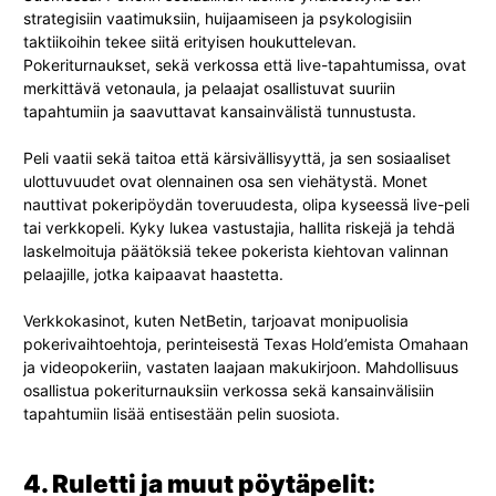
strategisiin vaatimuksiin, huijaamiseen ja psykologisiin
taktiikoihin tekee siitä erityisen houkuttelevan.
Pokeriturnaukset, sekä verkossa että live-tapahtumissa, ovat
merkittävä vetonaula, ja pelaajat osallistuvat suuriin
tapahtumiin ja saavuttavat kansainvälistä tunnustusta.
Peli vaatii sekä taitoa että kärsivällisyyttä, ja sen sosiaaliset
ulottuvuudet ovat olennainen osa sen viehätystä. Monet
nauttivat pokeripöydän toveruudesta, olipa kyseessä live-peli
tai verkkopeli. Kyky lukea vastustajia, hallita riskejä ja tehdä
laskelmoituja päätöksiä tekee pokerista kiehtovan valinnan
pelaajille, jotka kaipaavat haastetta.
Verkkokasinot, kuten NetBetin, tarjoavat monipuolisia
pokerivaihtoehtoja, perinteisestä Texas Hold’emista Omahaan
ja videopokeriin, vastaten laajaan makukirjoon. Mahdollisuus
osallistua pokeriturnauksiin verkossa sekä kansainvälisiin
tapahtumiin lisää entisestään pelin suosiota.
4. Ruletti ja muut pöytäpelit: