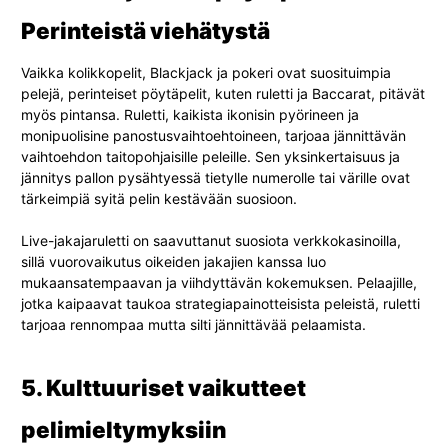
Perinteistä viehätystä
Vaikka kolikkopelit, Blackjack ja pokeri ovat suosituimpia
pelejä, perinteiset pöytäpelit, kuten ruletti ja Baccarat, pitävät
myös pintansa. Ruletti, kaikista ikonisin pyörineen ja
monipuolisine panostusvaihtoehtoineen, tarjoaa jännittävän
vaihtoehdon taitopohjaisille peleille. Sen yksinkertaisuus ja
jännitys pallon pysähtyessä tietylle numerolle tai värille ovat
tärkeimpiä syitä pelin kestävään suosioon.
Live-jakajaruletti on saavuttanut suosiota verkkokasinoilla,
sillä vuorovaikutus oikeiden jakajien kanssa luo
mukaansatempaavan ja viihdyttävän kokemuksen. Pelaajille,
jotka kaipaavat taukoa strategiapainotteisista peleistä, ruletti
tarjoaa rennompaa mutta silti jännittävää pelaamista.
5. Kulttuuriset vaikutteet
pelimieltymyksiin